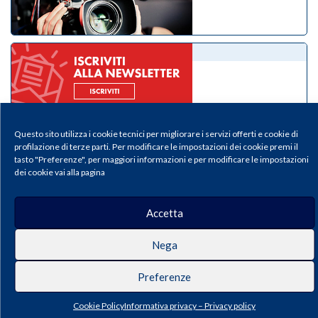
eNewsletter
Questo sito utilizza i cookie tecnici per migliorare i servizi offerti e cookie di
profilazione di terze parti. Per modificare le impostazioni dei cookie premi il
tasto "Preferenze", per maggiori informazioni e per modificare le impostazioni
dei cookie vai alla pagina
Il Medico Pediatra - Periodico della Federazione Italiana Medici Pediatri |
Privacy & Cookie Policy
Accetta
Publisher: Pacini Editore SRL, Via Gherardesca 1, 56121 Ospedaletto (Pisa),
Italy | E-mail:
info@pacinieditore.it
| Website:
www.pacinimedicina.it
| ISSN:
2611-5573 (Print) – ISSN 2611-5212 (Online)
Nega
Preferenze
Cookie Policy
Informativa privacy – Privacy policy