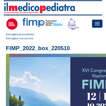
Toggle
naviga
Immagine precedente
Immagine successiva
FIMP_2022_box_220510