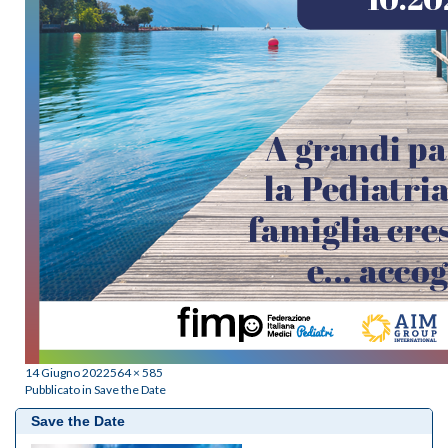
Posted
Full
14 Giugno 2022
564 × 585
Navigazione
on
size
Pubblicato in
Save the Date
articoli
Save the Date