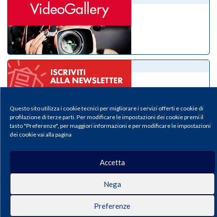
eNewsletter
Questo sito utilizza i cookie tecnici per migliorare i servizi offerti e cookie di
profilazione di terze parti. Per modificare le impostazioni dei cookie premi il
tasto "Preferenze", per maggiori informazioni e per modificare le impostazioni
dei cookie vai alla pagina
Accetta
Il Medico Pediatra - Periodico della Federazione Italiana Medici Pediatri |
Privacy & Cookie Policy
Publisher: Pacini Editore SRL, Via Gherardesca 1, 56121 Ospedaletto (Pisa),
Nega
Italy | E-mail:
info@pacinieditore.it
| Website:
www.pacinimedicina.it
| ISSN:
2611-5573 (Print) – ISSN 2611-5212 (Online)
Preferenze