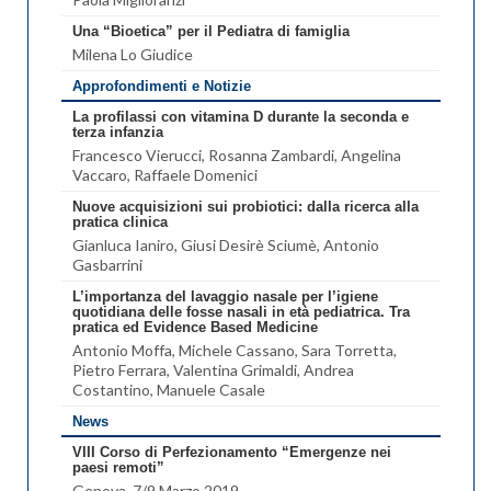
Una “Bioetica” per il Pediatra di famiglia
Milena Lo Giudice
Approfondimenti e Notizie
La profilassi con vitamina D durante la seconda e
terza infanzia
Francesco Vierucci, Rosanna Zambardi, Angelina
Vaccaro, Raffaele Domenici
Nuove acquisizioni sui probiotici: dalla ricerca alla
pratica clinica
Gianluca Ianiro, Giusi Desirè Sciumè, Antonio
Gasbarrini
L’importanza del lavaggio nasale per l’igiene
quotidiana delle fosse nasali in età pediatrica. Tra
pratica ed Evidence Based Medicine
Antonio Moffa
, Michele Cassano
, Sara Torretta
,
Pietro Ferrara
, Valentina Grimaldi
, Andrea
Costantino
, Manuele Casale
News
VIII Corso di Perfezionamento “Emergenze nei
paesi remoti”
Genova, 7/9 Marzo 2019