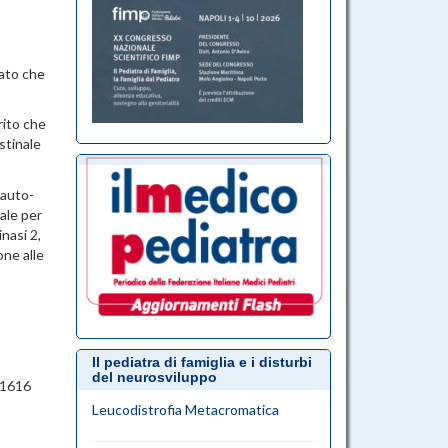
sato che
rito che
stinale
 auto-
iale per
inasi 2,
one alle
Il pediatra di famiglia e i disturbi
del neurosviluppo
11616
Leucodistrofia Metacromatica