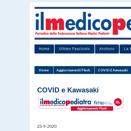
Home
Ultimo Fascicolo
Archivio
La 
Home
Aggiornamenti Flash
COVID E Kawasaki
COVID e Kawasaki
23-9-2020