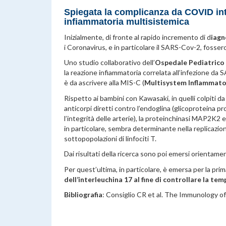
Spiegata la complicanza da COVID int
infiammatoria multisistemica
Inizialmente, di fronte al rapido incremento di d
iagn
i Coronavirus, e in particolare il SARS-Cov-2, fossero
Uno studio collaborativo dell’
Ospedale Pediatrico 
la reazione infiammatoria correlata all’infezione da
è da ascrivere alla MIS-C (
Multisystem Inflammato
Rispetto ai bambini con Kawasaki, in quelli colpiti
anticorpi diretti contro l’endoglina (glicoproteina pro
l’integrità delle arterie), la proteinchinasi MAP2K2 e 
in particolare, sembra determinante nella replicazion
sottopopolazioni di linfociti T.
Dai risultati della ricerca sono poi emersi orientamen
Per quest’ultima, in particolare, è emersa per la prim
dell’interleuchina 17 al fine di controllare la te
Bibliografia
: Consiglio CR et al.
The Immunology of