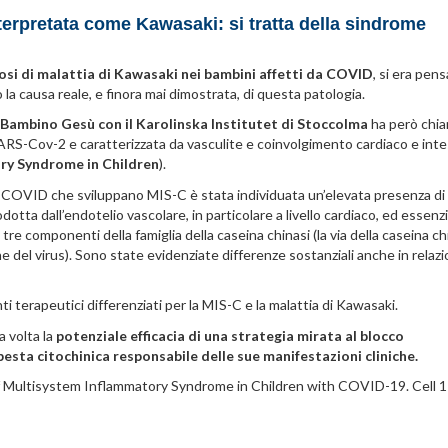
erpretata come Kawasaki: si tratta della sindrome
osi di malattia di Kawasaki nei bambini affetti da COVID
, si era pen
 la causa reale, e finora mai dimostrata, di questa patologia.
Bambino Gesù con il Karolinska Institutet di Stoccolma
ha però chia
 SARS-Cov-2 e caratterizzata da vasculite e coinvolgimento cardiaco e inte
ry Syndrome in Children
).
 da COVID che sviluppano MIS-C è stata individuata un’elevata presenza di
dotta dall’endotelio vascolare, in particolare a livello cardiaco, ed essenz
tre componenti della famiglia della caseina chinasi (la via della caseina ch
e del virus). Sono state evidenziate differenze sostanziali anche in relazi
ti terapeutici differenziati per la MIS-C e la malattia di Kawasaki.
a volta la
potenziale efficacia di una strategia mirata al blocco
mpesta citochinica responsabile delle sue manifestazioni cliniche.
 Multisystem Inflammatory Syndrome in Children with COVID-19.
Cell 