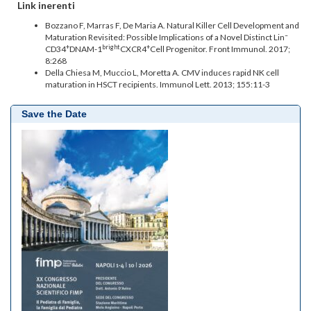
Link inerenti
Bozzano F, Marras F, De Maria A. Natural Killer Cell Development and
–
Maturation Revisited: Possible Implications of a Novel Distinct Lin
+
bright
+
CD34
DNAM-1
CXCR4
Cell Progenitor. Front Immunol. 2017;
8:268
Della Chiesa M, Muccio L, Moretta A. CMV induces rapid NK cell
maturation in HSCT recipients. Immunol Lett. 2013; 155:11-3
Save the Date