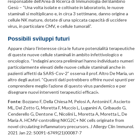
responsabile dell’Area di Ricerca di Immunologia del Bambino
Gesù – “Una volta isolate e coltivate in laboratorio, le nuove
staminali si moltiplicano e, in circa 3 settimane, danno origine a
cellule NK mature, dotate di una spiccata capacità di uccidere
virus, in particolare CMV, e cellule tumorali”.
Possibili sviluppi futuri
Appare chiaro l’interesse circa le future potenzialità terapeutiche
di queste nuove cellule staminali in ambito infettivologico e
oncologico. “Indagini ancora preliminari hanno individuato numeri
particolarmente elevati delle nuove cellule staminali anche in
pazienti affetti da SARS-Cov-2” osserva il prof. Altro De Maria, un
altro degli autori. “Questi dati potrebbero offrire nuovi spunti per
comprendere meglio l’azione di questo virus pandemico e per
disegnare nuovi interventi terapeutici efficaci».
Fonte
: Bozzano F, Della Chiesa M, Pelosi A, Antonini F, Ascierto
ML, Del Zotto G, Moretta F, Muccio L, Luganini A, Gribaudo G,
Cenderello G, Dentone C, Nicolini L, Moretta A, Moretta L, De
Maria A. HCMV-controlling NKG2C+ NK cells originate from
novel circulating inflammatory precursors. J Allergy Clin Immunol.
2021 Jan 22: S0091-6749(21)00087-7