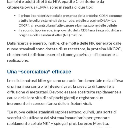
bambini e adulti affetti da HIV, epatite C e infezione da
citomegalovirus (CMV). sono in realtà di due tipi:
il primo è caratterizzato dalla presenza della proteina CD34, comune
a tutte le cellule staminali del sangue, e delle proteine DNAM-1 e
CXCR4, che controllano l’attivazione e la migrazione delle cellule
il secondo tipo, invece, è sprovvisto della CD34 ma è in grado di dare
origine a cellule natural killer (NK) mature.
Dalla ricerca è emerso, inoltre, che molte delle NK generate dalle
nuove staminali sono dotate di un recettore, la proteina NKG2C,
che permette di riconoscere il citomegalovirus e di bloccarne la
replicazione.
Una “scorciatoia” efficace
Le cellule natural killer giocano un ruolo fondamentale nella difesa
di prima linea contro le infezioni virali, la crescita di tumori e la
diffusione di metastasi. Devono essere sostituite rapidamente a
causa della loro vita di soli pochi giorni) e registrano un
incremento in concomitanza delle infezioni virali.
“Le nuove cellule staminali rappresentano, quindi, una sorta di
scorciatoia utilizzata dal sistema immunitario per generare
rapidamente cellule NK” – spiega il prof. Lorenzo Moretta,