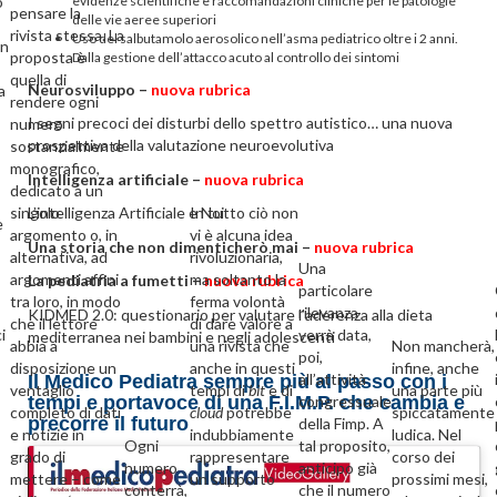
o
evidenze scientifiche e raccomandazioni cliniche per le patologie
pensare la
delle vie aeree superiori
rivista stessa. La
Uso del salbutamolo aerosolico nell’asma pediatrico oltre i 2 anni.
in
proposta è
Dalla gestione dell’attacco acuto al controllo dei sintomi
quella di
Neurosviluppo –
nuova rubrica
a
rendere ogni
I segni precoci dei disturbi dello spettro autistico… una nuova
numero
prospettiva della valutazione neuroevolutiva
sostanzialmente
monografico,
Intelligenza artificiale
–
nuova rubrica
dedicato a un
singolo
In tutto ciò non
L’intelligenza Artificiale e Noi
e
argomento o, in
vi è alcuna idea
Una storia che non dimenticherò mai –
nuova rubrica
alternativa, ad
rivoluzionaria,
Una
argomenti affini
ma soltanto la
La pediatria a fumetti –
nuova rubrica
particolare
tra loro, in modo
ferma volontà
rilevanza
KIDMED 2.0: questionario per valutare l’aderenza alla dieta
che il lettore
di dare valore a
i
verrà data,
mediterranea nei bambini e negli adolescenti
abbia a
una rivista che
Non mancherà,
poi,
disposizione un
anche in questi
infine, anche
all’attività
Il Medico Pediatra sempre più al passo con i
ventaglio
tempi di
bit
e di
una parte più
tempi e portavoce di una F.I.M.P. che cambia e
congressuale
completo di dati
cloud
potrebbe
spiccatamente
precorre il futuro
della Fimp. A
e notizie in
indubbiamente
ludica. Nel
Ogni
tal proposito,
grado di
rappresentare
corso dei
numero
anticipo già
mettere – come
un supporto
prossimi mesi,
conterrà,
che il numero