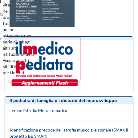
i
vitale e attivo
nella vita
ti
professionale di
tutti i giorni,
anche
i
attraverso una
el
serie di link agli
altri siti
istituzionali della
Fimp e ad altri
siti di interesse
per i lettori.
Il pediatra di famiglia e i disturbi del neurosviluppo
Leucodistrofia Metacromatica
Identificazione precoce dell’atrofia muscolare spinale (SMA): il
progetto BE SMArt