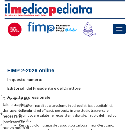
Toggle
naviga
FIMP 2-2026 online
In questo numero
:
Editoriali
del Presidente e del Direttore
ur
Attività professionale
Di fronte a una
a
tale situazione,
Irrigazioni nasali ad alto volume in età pediatrica: accettabilità,
dunque, diventa
tollerabilità ed efficacia percepita in uno studio trasversale
te
Promuovere salute nell’ecosistema digitale: il ruolo del medico
necessario
a
pediatra
ipotizzare un
ta
Resveratrolo intranasale associato a carbossimetil-β-glucano:
nuovo modo di