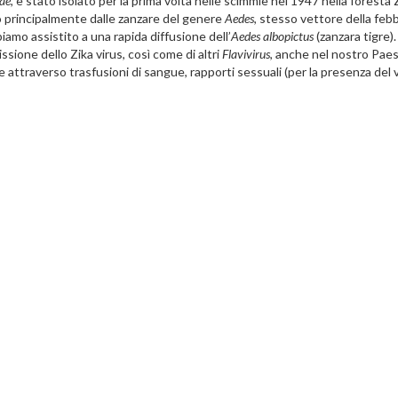
dae
, è stato isolato per la prima volta nelle scimmie nel 1947 nella foresta 
o principalmente dalle zanzare del genere
Aedes
, stesso vettore della feb
iamo assistito a una rapida diffusione dell’
Aedes
albopictus
(zanzara tigre).
sione dello Zika virus, così come di altri
Flavivirus
, anche nel nostro Paes
attraverso trasfusioni di sangue, rapporti sessuali (per la presenza del 