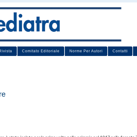
Rivista
Comitato Editoriale
Norme Per Autori
Contatti
re