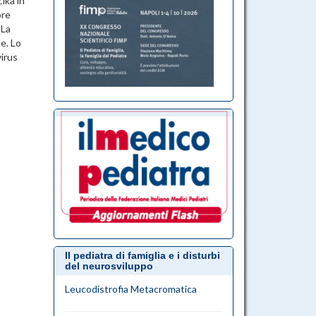
Zika in
bre
 La
e. Lo
virus
Il pediatra di famiglia e i disturbi
del neurosviluppo
Leucodistrofia Metacromatica