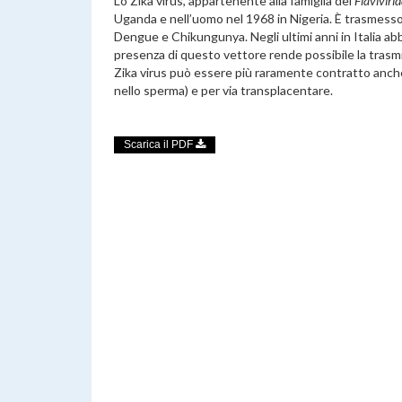
Lo Zika virus, appartenente alla famiglia dei
Flaviviri
Uganda e nell’uomo nel 1968 in Nigeria. È trasmess
Dengue e Chikungunya. Negli ultimi anni in Italia abb
presenza di questo vettore rende possibile la trasmis
Zika virus può essere più raramente contratto anche 
nello sperma) e per via transplacentare.
Scarica il PDF