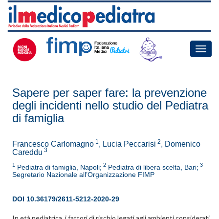
Toggle
naviga
Sapere per saper fare: la prevenzione
degli incidenti nello studio del Pediatra
di famiglia
1
2
Francesco Carlomagno
, Lucia Peccarisi
, Domenico
3
Careddu
1
2
3
Pediatra di famiglia, Napoli;
Pediatra di libera scelta, Bari;
Segretario Nazionale all’Organizzazione FIMP
DOI
10.36179/2611-5212-2020-29
In età pediatrica, i fattori di rischio legati agli ambienti considerati