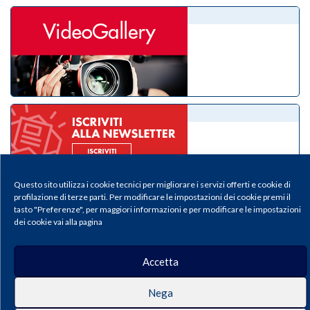
videogallery
eNewsletter
Questo sito utilizza i cookie tecnici per migliorare i servizi offerti e cookie di
profilazione di terze parti. Per modificare le impostazioni dei cookie premi il
tasto "Preferenze", per maggiori informazioni e per modificare le impostazioni
dei cookie vai alla pagina
Il Medico Pediatra - Periodico della Federazione Italiana Medici Pediatri |
Accetta
Privacy & Cookie Policy
Publisher: Pacini Editore SRL, Via Gherardesca 1, 56121 Ospedaletto (Pisa),
Italy | E-mail:
info@pacinieditore.it
| Website:
www.pacinimedicina.it
| ISSN:
Nega
2611-5573 (Print) – ISSN 2611-5212 (Online)