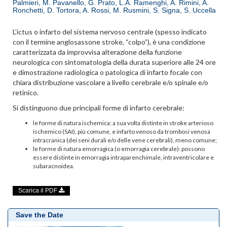
Palmieri, M. Pavanello, G. Prato, L.A. Ramenghi, A. Rimini, A.
Ronchetti, D. Tortora, A. Rossi, M. Rusmini, S. Signa, S. Uccella
L’ictus o infarto del sistema nervoso centrale (spesso indicato
con il termine anglosassone stroke, “colpo”), è una condizione
caratterizzata da improvvisa alterazione della funzione
neurologica con sintomatologia della durata superiore alle 24 ore
e dimostrazione radiologica o patologica di infarto focale con
chiara distribuzione vascolare a livello cerebrale e/o spinale e/o
retinico.
Si distinguono due principali forme di infarto cerebrale:
le forme di natura ischemica: a sua volta distinte in stroke arterioso
ischemico (SAI), più comune, e infarto venoso da trombosi venosa
intracranica (dei seni durali e/o delle vene cerebrali), meno comune;
le forme di natura emorragica (o emorragia cerebrale): possono
essere distinte in emorragia intraparenchimale, intraventricolare e
subaracnoidea.
Scarica il PDF
Save the Date