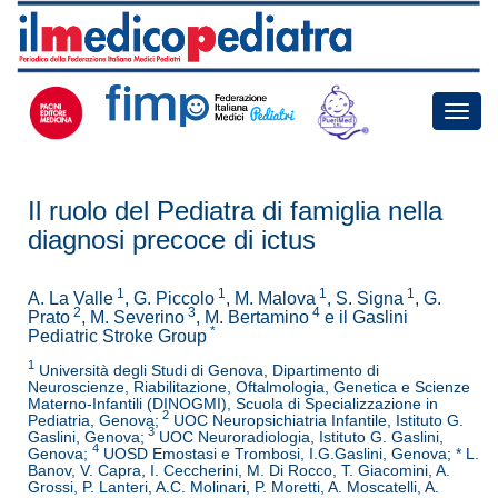
Toggle
naviga
Il ruolo del Pediatra di famiglia nella
diagnosi precoce di ictus
1
1
1
1
A. La Valle
, G. Piccolo
, M. Malova
, S. Signa
, G.
2
3
4
Prato
, M. Severino
, M. Bertamino
e il Gaslini
*
Pediatric Stroke Group
1
Università degli Studi di Genova, Dipartimento di
Neuroscienze, Riabilitazione, Oftalmologia, Genetica e Scienze
Materno-Infantili (DINOGMI), Scuola di Specializzazione in
2
Pediatria, Genova;
UOC Neuropsichiatria Infantile, Istituto G.
3
Gaslini, Genova;
UOC Neuroradiologia, Istituto G. Gaslini,
4
Genova;
UOSD Emostasi e Trombosi, I.G.Gaslini, Genova; * L.
Banov, V. Capra, I. Ceccherini, M. Di Rocco, T. Giacomini, A.
Grossi, P. Lanteri, A.C. Molinari, P. Moretti, A. Moscatelli, A.