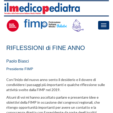
Toggle
naviga
RIFLESSIONI di FINE ANNO
Paolo Biasci
Presidente FIMP
Con l’inizio del nuovo anno sento il desiderio e il dovere di
condividere i passaggi più importanti e qualche riflessione sulle
attività svolte dalla FIMP nel 2019.
Alcuni di voi mi hanno ascoltato parlare e presentare idee e
obiettivi della FIMP in occasione dei congressi regionali, che
ritengo opportunità importanti per avere un contatto e la
conoscenza diretta con il presidente da parte degli iscritti.