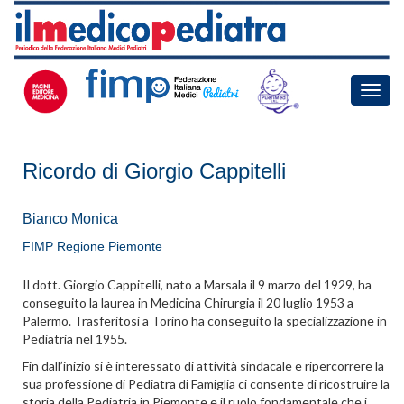
Toggle
naviga
Ricordo di Giorgio Cappitelli
Bianco Monica
FIMP Regione Piemonte
Il dott. Giorgio Cappitelli, nato a Marsala il 9 marzo del 1929, ha
conseguito la laurea in Medicina Chirurgia il 20 luglio 1953 a
Palermo. Trasferitosi a Torino ha conseguito la specializzazione in
Pediatria nel 1955.
Fin dall’inizio si è interessato di attività sindacale e ripercorrere la
sua professione di Pediatra di Famiglia ci consente di ricostruire la
storia della Pediatria in Piemonte e il ruolo fondamentale che i