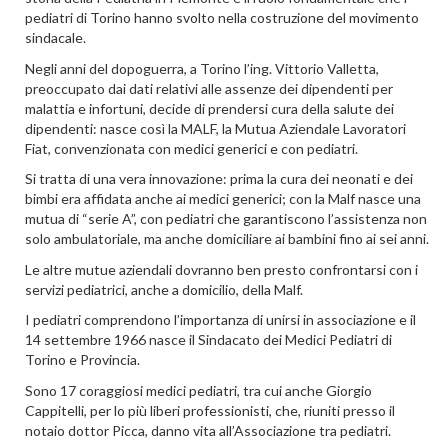
pediatri di Torino hanno svolto nella costruzione del movimento
sindacale.
Negli anni del dopoguerra, a Torino l’ing. Vittorio Valletta,
preoccupato dai dati relativi alle assenze dei dipendenti per
malattia e infortuni, decide di prendersi cura della salute dei
dipendenti: nasce così la MALF, la Mutua Aziendale Lavoratori
Fiat, convenzionata con medici generici e con pediatri.
Si tratta di una vera innovazione: prima la cura dei neonati e dei
bimbi era affidata anche ai medici generici; con la Malf nasce una
mutua di “serie A”, con pediatri che garantiscono l’assistenza non
solo ambulatoriale, ma anche domiciliare ai bambini fino ai sei anni.
Le altre mutue aziendali dovranno ben presto confrontarsi con i
servizi pediatrici, anche a domicilio, della Malf.
I pediatri comprendono l’importanza di unirsi in associazione e il
14 settembre 1966 nasce il Sindacato dei Medici Pediatri di
Torino e Provincia.
Sono 17 coraggiosi medici pediatri, tra cui anche Giorgio
Cappitelli, per lo più liberi professionisti, che, riuniti presso il
notaio dottor Picca, danno vita all’Associazione tra pediatri.