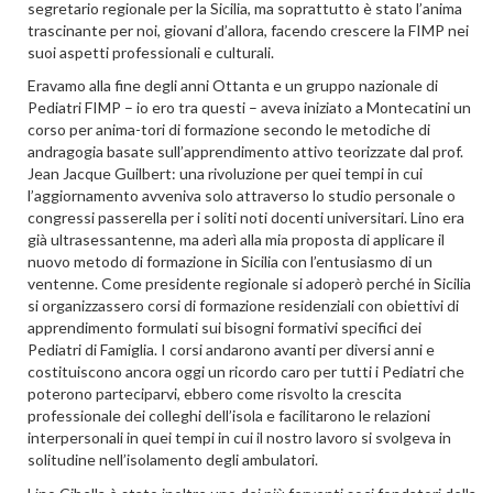
segretario regionale per la Sicilia, ma soprattutto è stato l’anima
trascinante per noi, giovani d’allora, facendo crescere la FIMP nei
suoi aspetti professionali e culturali.
Eravamo alla fine degli anni Ottanta e un gruppo nazionale di
Pediatri FIMP – io ero tra questi – aveva iniziato a Montecatini un
corso per anima-tori di formazione secondo le metodiche di
andragogia basate sull’apprendimento attivo teorizzate dal prof.
Jean Jacque Guilbert: una rivoluzione per quei tempi in cui
l’aggiornamento avveniva solo attraverso lo studio personale o
congressi passerella per i soliti noti docenti universitari. Lino era
già ultrasessantenne, ma aderì alla mia proposta di applicare il
nuovo metodo di formazione in Sicilia con l’entusiasmo di un
ventenne. Come presidente regionale si adoperò perché in Sicilia
si organizzassero corsi di formazione residenziali con obiettivi di
apprendimento formulati sui bisogni formativi specifici dei
Pediatri di Famiglia. I corsi andarono avanti per diversi anni e
costituiscono ancora oggi un ricordo caro per tutti i Pediatri che
poterono parteciparvi, ebbero come risvolto la crescita
professionale dei colleghi dell’isola e facilitarono le relazioni
interpersonali in quei tempi in cui il nostro lavoro si svolgeva in
solitudine nell’isolamento degli ambulatori.