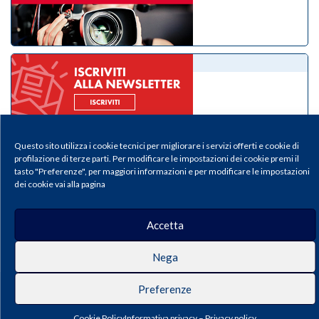
eNewsletter
Questo sito utilizza i cookie tecnici per migliorare i servizi offerti e cookie di
profilazione di terze parti. Per modificare le impostazioni dei cookie premi il
tasto "Preferenze", per maggiori informazioni e per modificare le impostazioni
dei cookie vai alla pagina
Il Medico Pediatra - Periodico della Federazione Italiana Medici Pediatri |
Privacy & Cookie Policy
Accetta
Publisher: Pacini Editore SRL, Via Gherardesca 1, 56121 Ospedaletto (Pisa),
Italy | E-mail:
info@pacinieditore.it
| Website:
www.pacinimedicina.it
| ISSN:
2611-5573 (Print) – ISSN 2611-5212 (Online)
Nega
Preferenze
Cookie Policy
Informativa privacy – Privacy policy