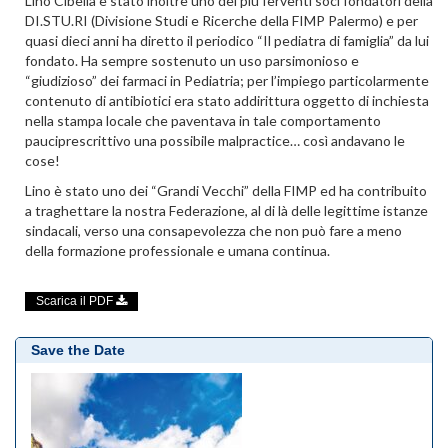
Lino Cibella è stato inoltre uno dei più ferventi soci fondatori della
DI.STU.RI (Divisione Studi e Ricerche della FIMP Palermo) e per
quasi dieci anni ha diretto il periodico “Il pediatra di famiglia” da lui
fondato. Ha sempre sostenuto un uso parsimonioso e
“giudizioso” dei farmaci in Pediatria; per l’impiego particolarmente
contenuto di antibiotici era stato addirittura oggetto di inchiesta
nella stampa locale che paventava in tale comportamento
pauciprescrittivo una possibile malpractice… così andavano le
cose!
Lino è stato uno dei “Grandi Vecchi” della FIMP ed ha contribuito
a traghettare la nostra Federazione, al di là delle legittime istanze
sindacali, verso una consapevolezza che non può fare a meno
della formazione professionale e umana continua.
Scarica il PDF
Save the Date