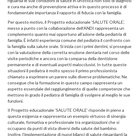
riguarda le sue condizioni di salute in un’ottica non solo di diagnosi
e cura ma anche di prevenzione attiva e in questo processo è di
fondamentale importanza il rapporto di fiducia con la famiglia.
Per questo motivo, il Progetto educazionale ‘SALUTE ORALE’,
messo a punto con la collaborazione dell’ANDI rappresenta un
complemento quanto mai opportuno all’azione della pediatria di
famiglia. È infatti esperienza comune del pediatra il confronto con
la famiglia sulla salute orale. Si inizia con i primi dentini, si prosegue
con la valutazione della corretta eruzione dentaria nel corso delle
visite periodiche e ancora con la comparsa della dentizione
permanente e di eventuali aspetti malocclusivi. In tutte queste
situazioni il pediatra è molto spesso il primo professionista
chiamato a esprimere un parere sulle diverse problematiche. Ne
consegue che la formazione in questo campo rappresenta un
aspetto essenziale del raggiungimento di quelle competenze che
mettono in grado il pediatra di famiglia di svolgere al meglio le sue
funzioni.
Il Progetto educazionale ‘SALUTE ORALE’ risponde in pieno a
questa esigenza e rappresenta un esempio virtuoso di sinergia
culturale, formativa e professionale tra organizzazioni che si
occupano da punti di vista diversi della salute del bambino.
Inoltre, l’implementazione di nuovi bilanci di salute riguardanti la