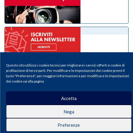
eNewsletter
Questo sito utilizza i cookie tecnici per migliorare i servizi offerti e cookie di
profilazione di terze parti. Per modificare le impostazioni dei cookie premi il
tasto "Preferenze", per maggiori informazioni e per modificare le impostazioni
dei cookie vai alla pagina
Il Medico Pediatra - Periodico della Federazione Italiana Medici Pediatri |
Privacy & Cookie Policy
Accetta
Publisher: Pacini Editore SRL, Via Gherardesca 1, 56121 Ospedaletto (Pisa),
Italy | E-mail:
info@pacinieditore.it
| Website:
www.pacinimedicina.it
| ISSN:
2611-5573 (Print) – ISSN 2611-5212 (Online)
Nega
Preferenze