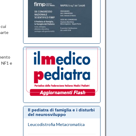
 cui
parte
amento
a NF1 e
Il pediatra di famiglia e i disturbi
del neurosviluppo
Leucodistrofia Metacromatica