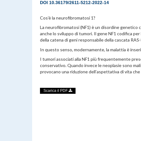
DOI
10.36179/2611-5212-2022-14
Cos’è la neurofibromatosi 1?
La neurofibromatosi (NF1) è un disordine genetico che
anche lo sviluppo di tumori. Il gene NF1 codifica pe
della catena di geni responsabile della cascata RAS
In questo senso, modernamente, la malattia è inser
I tumori associati alla NF1 più frequentemente p
conservativo. Quando invece le neoplasie sono malig
provocano una riduzione dell’aspettativa di vita che
Scarica il PDF