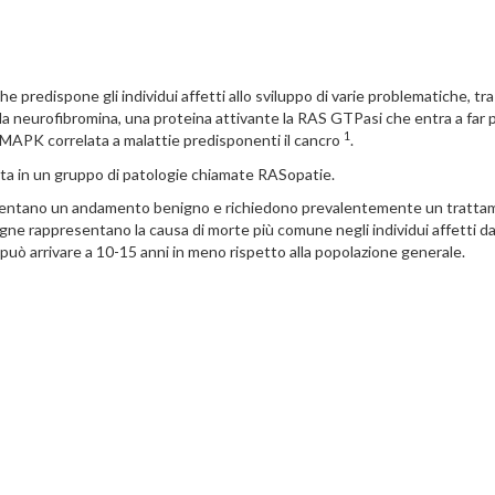
 predispone gli individui affetti allo sviluppo di varie problematiche, tra
r la neurofibromina, una proteina attivante la RAS GTPasi che entra a far 
1
-MAPK correlata a malattie predisponenti il cancro
.
ita in un gruppo di patologie chiamate RASopatie.
resentano un andamento benigno e richiedono prevalentemente un tratt
ne rappresentano la causa di morte più comune negli individui affetti d
 può arrivare a 10-15 anni in meno rispetto alla popolazione generale.