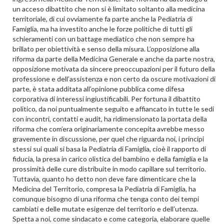
un acceso dibattito che non si è limitato soltanto alla medicina
territoriale, di cui ovviamente fa parte anche la Pediatria di
Famiglia, ma ha investito anche le forze politiche di tutti gli
schieramenti con un battage mediatico che non sempre ha
brillato per obiettività e senso della misura. L’opposizione alla
riforma da parte della Medicina Generale e anche da parte nostra,
opposizione motivata da sincere preoccupazioni per il futuro della
professione e dell’assistenza e non certo da oscure motivazioni di
parte, è stata additata all’opinione pubblica come difesa
corporativa di interessi ingiustificabili. Per fortuna il dibattito
politico, da noi puntualmente seguito e affiancato in tutte le sedi
con incontri, contatti e audit, ha ridimensionato la portata della
riforma che com’era originariamente concepita avrebbe messo
gravemente in discussione, per quel che riguarda noi, i principi
stessi sui quali si basa la Pediatria di Famiglia, cioè il rapporto di
fiducia, la presa in carico olistica del bambino e della famiglia e la
prossimità delle cure distribuite in modo capillare sul territorio.
Tuttavia, quanto ho detto non deve fare dimenticare che la
Medicina del Territorio, compresa la Pediatria di Famiglia, ha
comunque bisogno di una riforma che tenga conto dei tempi
cambiati e delle mutate esigenze del territorio e dell’utenza.
Spetta a noi, come sindacato e come categoria, elaborare quelle