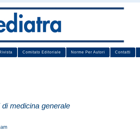
Rivista
Comitato Editoriale
Norme Per Autori
Contatti
 di medicina generale
npam