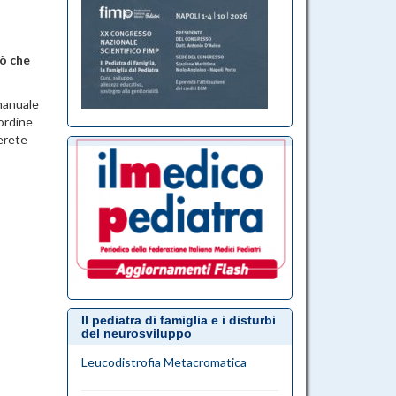
iò che
manuale
ordine
verete
Il pediatra di famiglia e i disturbi
del neurosviluppo
Leucodistrofia Metacromatica