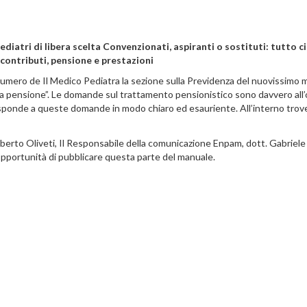
pediatri di libera scelta Convenzionati, aspiranti o sostituti: tutto c
, contributi, pensione e prestazioni
umero de Il Medico Pediatra la sezione sulla Previdenza del nuovissimo 
lla pensione”. Le domande sul trattamento pensionistico sono davvero all’
 risponde a queste domande in modo chiaro ed esauriente. All’interno tro
lberto Oliveti, Il Responsabile della comunicazione Enpam, dott. Gabriele
l’opportunità di pubblicare questa parte del manuale.