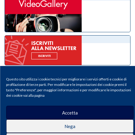
eNewsletter
Questo sito utilizza i cookie tecnici per migliorare i servizi offerti e cookie di
profilazione di terze parti. Per modificare le impostazioni dei cookie premi il
tasto "Preferenze", per maggiori informazioni e per modificare le impostazioni
dei cookie vai alla pagina
Il Medico Pediatra - Periodico della Federazione Italiana Medici Pediatri |
Privacy & Cookie Policy
Publisher: Pacini Editore SRL, Via Gherardesca 1, 56121 Ospedaletto (Pisa),
Accetta
Italy | E-mail:
info@pacinieditore.it
| Website:
www.pacinimedicina.it
| ISSN:
2611-5573 (Print) – ISSN 2611-5212 (Online)
Nega