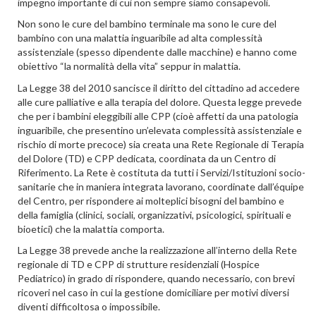
impegno importante di cui non sempre siamo consapevoli.
Non sono le cure del bambino terminale ma sono le cure del
bambino con una malattia inguaribile ad alta complessità
assistenziale (spesso dipendente dalle macchine) e hanno come
obiettivo “la normalità della vita” seppur in malattia.
La Legge 38 del 2010 sancisce il diritto del cittadino ad accedere
alle cure palliative e alla terapia del dolore. Questa legge prevede
che per i bambini eleggibili alle CPP (cioè affetti da una patologia
inguaribile, che presentino un’elevata complessità assistenziale e
rischio di morte precoce) sia creata una Rete Regionale di Terapia
del Dolore (TD) e CPP dedicata, coordinata da un Centro di
Riferimento. La Rete è costituta da tutti i Servizi/Istituzioni socio-
sanitarie che in maniera integrata lavorano, coordinate dall’équipe
del Centro, per rispondere ai molteplici bisogni del bambino e
della famiglia (clinici, sociali, organizzativi, psicologici, spirituali e
bioetici) che la malattia comporta.
La Legge 38 prevede anche la realizzazione all’interno della Rete
regionale di TD e CPP di strutture residenziali (Hospice
Pediatrico) in grado di rispondere, quando necessario, con brevi
ricoveri nel caso in cui la gestione domiciliare per motivi diversi
diventi difficoltosa o impossibile.